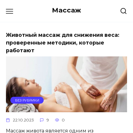
Skip
Массаж
to
content
Животный массаж для снижения веса:
проверенные методики, которые
работают
БЕЗ РУБРИКИ
22.10.2023
9
0
Массаж живота является одним из