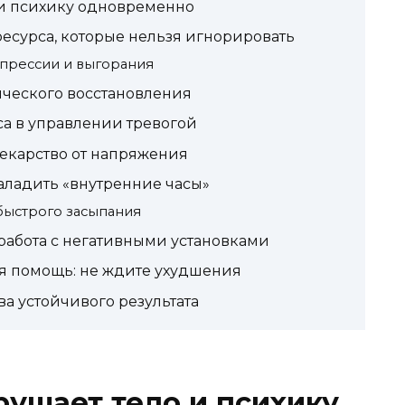
 и психику одновременно
есурса, которые нельзя игнорировать
депрессии и выгорания
ического восстановления
са в управлении тревогой
лекарство от напряжения
аладить «внутренние часы»
быстрого засыпания
работа с негативными установками
я помощь: не ждите ухудшения
а устойчивого результата
рушает тело и психику