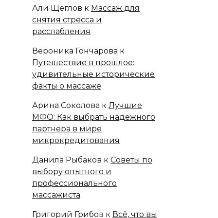
Али Щеглов
к
Массаж для
снятия стресса и
расслабления
Вероника Гончарова
к
Путешествие в прошлое:
удивительные исторические
факты о массаже
Арина Соколова
к
Лучшие
МФО: Как выбрать надежного
партнера в мире
микрокредитования
Данила Рыбаков
к
Советы по
выбору опытного и
профессионального
массажиста
Григорий Грибов
к
Всё, что вы