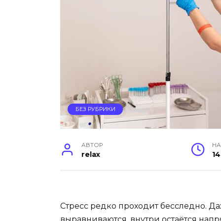
БЕЗ РУБРИКИ
АВТОР
НА
relax
14
Стресс редко проходит бесследно. Да
выравниваются, внутри остаётся нап