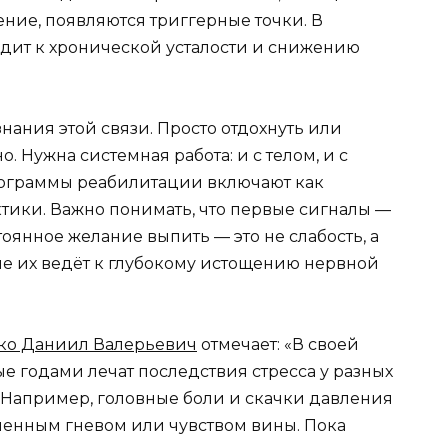
ние, появляются триггерные точки. В
дит к хронической усталости и снижению
ания этой связи. Просто отдохнуть или
. Нужна системная работа: и с телом, и с
ограммы реабилитации включают как
тики. Важно понимать, что первые сигналы —
оянное желание выпить — это не слабость, а
е их ведёт к глубокому истощению нервной
ко Даниил Валерьевич
отмечает: «В своей
ые годами лечат последствия стресса у разных
. Например, головные боли и скачки давления
вленным гневом или чувством вины. Пока