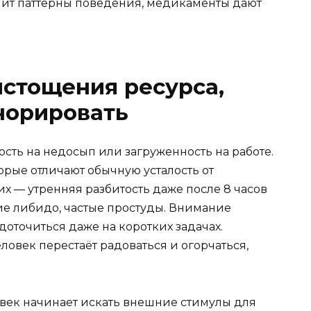
енит паттерны поведения, медикаменты дают
стощения ресурса,
норировать
сть на недосып или загруженность на работе.
орые отличают обычную усталость от
х — утренняя разбитость даже после 8 часов
ние либидо, частые простуды. Внимание
доточиться даже на коротких задачах.
овек перестаёт радоваться и огорчаться,
ловек начинает искать внешние стимулы для